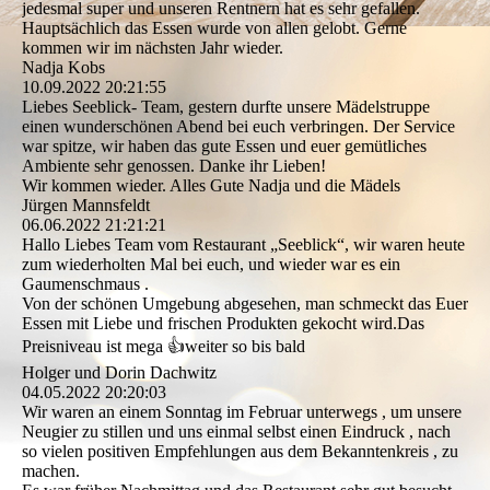
jedesmal super und unseren Rentnern hat es sehr gefallen.
Hauptsächlich das Essen wurde von allen gelobt. Gerne
kommen wir im nächsten Jahr wieder.
Nadja Kobs
10.09.2022
20:21:55
Liebes Seeblick- Team, gestern durfte unsere Mädelstruppe
einen wunderschönen Abend bei euch verbringen. Der Service
war spitze, wir haben das gute Essen und euer gemütliches
Ambiente sehr genossen. Danke ihr Lieben!
Wir kommen wieder. Alles Gute Nadja und die Mädels
Jürgen Mannsfeldt
06.06.2022
21:21:21
Hallo Liebes Team vom Restaurant „Seeblick“, wir waren heute
zum wiederholten Mal bei euch, und wieder war es ein
Gaumenschmaus .
Von der schönen Umgebung abgesehen, man schmeckt das Euer
Essen mit Liebe und frischen Produkten gekocht wird.Das
Preisniveau ist mega 👍weiter so bis bald
Holger und Dorin Dachwitz
04.05.2022
20:20:03
Wir waren an einem Sonntag im Februar unterwegs , um unsere
Neugier zu stillen und uns einmal selbst einen Eindruck , nach
so vielen positiven Empfehlungen aus dem Bekanntenkreis , zu
machen.